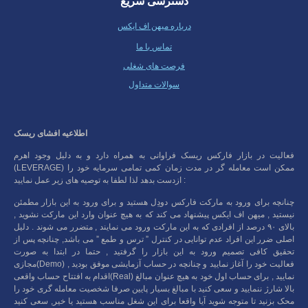
دسترسی سریع
درباره میهن اف ایکس
تماس با ما
فرصت های شغلی
سوالات متداول
اطلاعیه افشای ریسک
فعالیت در بازار فارکس ریسک فراوانی به همراه دارد و به دلیل وجود اهرم
(LEVERAGE) ممکن است معامله گر در مدت زمان کمی تمامی سرمایه خود را
ازدست بدهد لذا لطفا به توصیه های زیر عمل نمایید :
چنانچه برای ورود به مارکت فارکس دودِل هستید و برای ورود به این بازار مطمئن
نیستید , میهن اف ایکس پیشنهاد می کند که به هیچ عنوان وارد این مارکت نشوید ,
بالای ۹۰ درصد از افرادی که به این مارکت ورود می نمایند , متضرر می شوند . دلیل
اصلی ضرر این افراد عدم توانایی در کنترل ” ترس و طمع ” می باشد, چنانچه پس از
تحقیق کافی تصمیم ورود به این بازار را گرفتید , حتما در ابتدا به صورت
مجازی(Demo) فعالیت خود را آغاز نمایید و چنانچه در حساب آزمایشی موفق بودید ,
اقدام به افتتاح حساب واقعی(Real) نمایید , برای حساب اول خود به هیچ عنوان مبالغ
بالا شارژ ننمایید و سعی کنید با مبالغ بسیار پایین صرفا شخصیت معامله گری خود را
محک بزنید تا متوجه شوید آیا واقعا برای این شغل مناسب هستید یا خیر, سعی کنید