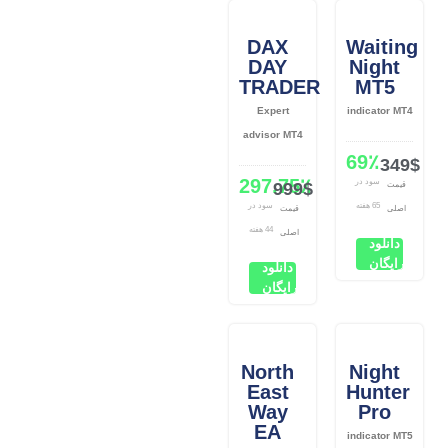
DAX
Waiting
DAY
Night
TRADER
MT5
Expert
indicator MT4
advisor MT4
69٪
349$
297.75٪
سود در
999$
قیمت
65 هفته
سود در
اصلی
قیمت
44 هفته
اصلی
دانلود
رایگان
دانلود
رایگان
North
Night
East
Hunter
Way
Pro
EA
indicator MT5