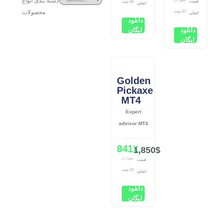
دسته بندی انواع
قیمت
66 هفته
اصلی
محصولات
92 هفته
اصلی
دانلود
دانلود
رایگان
رایگان
Golden
Pickaxe
MT4
Expert
advisor MT4
841٪
1,850$
سود در
قیمت
32 هفته
اصلی
دانلود
رایگان