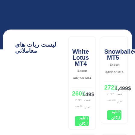
لیست ربات های
معاملاتی
White
Snowballe
Lotus
MT5
MT4
Expert
Expert
advisor MT5
advisor MT4
272٪
1,499$
260٪
149$
سود در
قیمت
سود در
قیمت
48 هفته
اصلی
29 هفته
اصلی
دانلود
رایگان
دانلود
رایگان