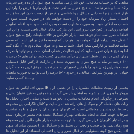
مبلغی که در حساب معاملاتی خود شارژ می نمایید به هیچ عنوان از ده درصدِ سرمایه
راکد شما بیشتر نباشد , به هیچ عنوان مبالغی تحت عنوان وام یا قرض را وارد این
بازار ننمایید زیرا به دلیل مسائل روانشناسی و ترس از دست دادن این مبلغ , به
احتمال بسیار زیاد سرمایه خود را از دست خواهید داد, در صورت کسب سود در
حساب معاملاتی خود , به صورت متناوب نسبت به برداشت سود خود اقدام نمایید ,
اهداف رویایی در ذهن خود نپرورانید . این مارکت مکان خیال بافی نیست و این امر
قطعا به ضرر شما تمام خواهد شد ., بازار فارکس بر خلاف تبلیغات رایج به هیچ عنوان
” شغل دوم , درآمد اول” نخواهد بود . هر چند که توصیه ما نیز بر این است که سعی
نمایید فعالیت در فارکس شغل اصلی شما نباشد و به عنوان شغل دوم به آن نگاه کنید
اما به هیچ عنوان تصور ننمایید که این فعالیت , شغلی آسان است و میتوانید با صرف
زمان کمی در روز از شغل اصلی تان درآمد بیشتری کسب کنید, درآمد های ۵۰ درصد و
۱۰۰ درصد در ماه به هیچ عنوان به صورت ممتد در مارکت فارکس قابل دستیابی
نیست بنابراین زمان خود را با چنین تصوراتی به هدر ندهید . موفق ترین معامله گران
جهان , در بهترین شرایط , مبالغی در حدود ۱۰-۵ درصد را می توانند به صورت ماهیانه
و ممتد کسب نمایند
میهن اف ایکس به عنوان IB , بخشی از ریبیت معاملات مشتریان را در بعضی از
بروکر ها بدون قید و شرط به ایشان باز می گرداند و همچنین به هیچ عنوان دخل و
تصرفی در چگونگی انجام معاملات مشتریان نخواهد داشت و تمامی اخبار , تحلیل ها
ربات های معامله گر و سیگنال های ارائه شده در سایت و کانال تلگرامی این مجموعه
, صرفا یک پیشنهاد معاملاتی است که کاربران میتوانند آن را قبول و یا رد نمایند و
صرفا به جهت کمک به انجام معاملات بهتر از سیگنال دهنده های معتبر خریداری شده
و در اختیار کاربران قرار می گیرد . با توجه به ماهیت بازار های مالی , این مجموعه
هیچ زمان نمی تواند صحت و دقت این تحلیل ها و سیگنال ها را تضمین نماید لذا میهن
اف ایکس هیچ گونه مسئولیتی در قبال ضرر و زیان احتمالی استفاده از این تحلیل ها