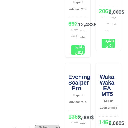
Expert
advisor MT5
206٪
2,000$
سود در
قیمت
69٪
12,483$
130
اصلی
سود در
قیمت
هفته
15 هفته
اصلی
دانلود
رایگان
دانلود
رایگان
Evening
Waka
Scalper
Waka
Pro
EA
MT5
Expert
Expert
advisor MT5
advisor MT4
136٪
2,000$
145٪
2,000$
سود در
قیمت
سود در