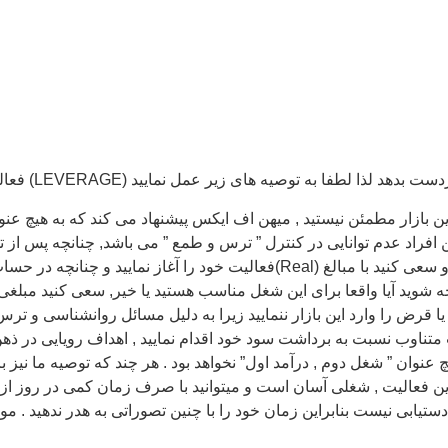
فراد عدم توانایی در کنترل ” ترس و طمع ” می باشد, چنانچه پس از تحق
شوید آیا واقعا برای این شغل مناسب هستید یا خیر, سعی کنید مبلغی 
ا قرض را وارد این بازار ننمایید زیرا به دلیل مسائل روانشناسی و ترس
اوب نسبت به برداشت سود خود اقدام نمایید , اهداف رویایی در ذهن خ
چ عنوان ” شغل دوم , درآمد اول” نخواهد بود . هر چند که توصیه ما ن