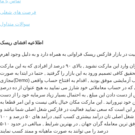
تماس با ما
فرصت های شغلی
سوالات متداول
اطلاعیه افشای ریسک
چنانچه برای ورود به مارکت فارکس دودِل هستید و برای ورود به این بازار مطمئن نیستید , میهن اف ایکس پیشنهاد می کند که به هیچ عنوان وارد این مارکت نشوید , بالای ۹۰ درصد از افرادی که به این مارکت
یق کافی تصمیم ورود به این بازار را گرفتید , حتما در ابتدا به صورت
مجازی(Demo) فعالیت خود را آغاز نمایید و چنانچه در حساب آزمایشی موفق بودید , اقدام به افتتاح حساب واقعی(Real) نمایید , برای حساب اول خود به هیچ عنوان مبالغ بالا شارژ ننمایید و سعی کنید با مبالغ
که در حساب معاملاتی خود شارژ می نمایید به هیچ عنوان از ده درصدِ
 از دست دادن این مبلغ , به احتمال بسیار زیاد سرمایه خود را از دست
ود نپرورانید . این مارکت مکان خیال بافی نیست و این امر قطعا به
یز بر این است که سعی نمایید فعالیت در فارکس شغل اصلی شما نباشد و
به عنوان شغل دوم به آن نگاه کنید اما به هیچ عنوان تصور ننمایید که این فعالیت , شغلی آسان است و میتوانید با صرف زمان کمی در روز از شغل اصلی تان درآمد بیشتری کسب کنید, درآمد های ۵۰ درصد و ۱۰۰
درصد در ماه به هیچ عنوان به صورت ممتد در مارکت فارکس قابل دستیابی نیست بنابراین زمان خود را با چنین تصوراتی به هدر ندهید . موفق ترین معامله گران جهان , در بهترین شرایط , مبالغی در حدود ۱۰-۵
درصد را می توانند به صورت ماهیانه و ممتد کسب نمایند