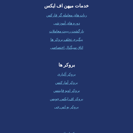
خدمات میهن اف ایکس
ربات های معامله گر فارکس
دوره های آموزشی
بازگشت ریبیت معاملات
پیگیری تخلف بروکر ها
اتاق سیگنال اختصاصی
بروکر ها
بروکر آلپاری
بروکر آمارکتس
بروکر اوپو فایننس
بروکر اف ایکس چویس
بروکر یو اس جی