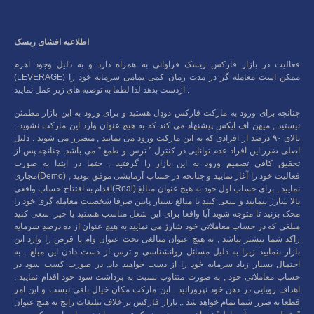
اطلاعیه افشای ریسک
فعالیت در بازار فارکس ریسک فراوانی به همراه دارد و به دلیل وجود اهرم
(LEVERAGE) ممکن است معامله گر در مدت زمان کمی تمامی سرمایه خود را
ازدست بدهد لذا لطفا به توصیه های زیر عمل نمایید :
چنانچه برای ورود به مارکت فارکس دودِل هستید و برای ورود به این بازار مطمئن
نیستید , میهن اف ایکس پیشنهاد می کند که به هیچ عنوان وارد این مارکت نشوید ,
بالای ۹۰ درصد از افرادی که به این مارکت ورود می نمایند , متضرر می شوند . دلیل
اصلی ضرر این افراد عدم توانایی در کنترل ” ترس و طمع ” می باشد, چنانچه پس از
تحقیق کافی تصمیم ورود به این بازار را گرفتید , حتما در ابتدا به صورت
مجازی(Demo) فعالیت خود را آغاز نمایید و چنانچه در حساب آزمایشی موفق بودید ,
اقدام به افتتاح حساب واقعی(Real) نمایید , برای حساب اول خود به هیچ عنوان مبالغ
بالا شارژ ننمایید و سعی کنید با مبالغ بسیار پایین صرفا شخصیت معامله گری خود را
محک بزنید تا متوجه شوید آیا واقعا برای این شغل مناسب هستید یا خیر, سعی کنید
مبلغی که در حساب معاملاتی خود شارژ می نمایید به هیچ عنوان از ده درصدِ سرمایه
راکد شما بیشتر نباشد , به هیچ عنوان مبالغی تحت عنوان وام یا قرض را وارد این
بازار ننمایید زیرا به دلیل مسائل روانشناسی و ترس از دست دادن این مبلغ , به
احتمال بسیار زیاد سرمایه خود را از دست خواهید داد, در صورت کسب سود در
حساب معاملاتی خود , به صورت متناوب نسبت به برداشت سود خود اقدام نمایید ,
اهداف رویایی در ذهن خود نپرورانید . این مارکت مکان خیال بافی نیست و این امر
قطعا به ضرر شما تمام خواهد شد ., بازار فارکس بر خلاف تبلیغات رایج به هیچ عنوان