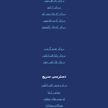
بروکر ای اف سی
بروکر ارانته
بروکر اچ وای سی ام
بروکر لایت فایننس
بروکر کپیتال اکستند
بروکر فیبو گروپ
بروکر دلتا اف ایکس
بروکر فارکس چف
دسترسی سریع
درباره میهن اف ایکس
تماس با ما
فرصت های شغلی
سوالات متداول