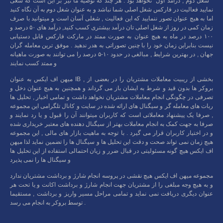
” شغل دوم , درآمد اول” نخواهد بود . هر چند که توصیه ما نیز بر این است که سعی
نمایید فعالیت در فارکس شغل اصلی شما نباشد و به عنوان شغل دوم به آن نگاه کنید
اما به هیچ عنوان تصور ننمایید که این فعالیت , شغلی آسان است و میتوانید با صرف
زمان کمی در روز از شغل اصلی تان درآمد بیشتری کسب کنید, درآمد های ۵۰ درصد و
۱۰۰ درصد در ماه به هیچ عنوان به صورت ممتد در مارکت فارکس قابل دستیابی
نیست بنابراین زمان خود را با چنین تصوراتی به هدر ندهید . موفق ترین معامله گران
جهان , در بهترین شرایط , مبالغی در حدود ۱۰-۵ درصد را می توانند به صورت ماهیانه
و ممتد کسب نمایند
میهن اف ایکس به عنوان IB , بخشی از ریبیت معاملات مشتریان را در بعضی از
بروکر ها بدون قید و شرط به ایشان باز می گرداند و همچنین به هیچ عنوان دخل و
تصرفی در چگونگی انجام معاملات مشتریان نخواهد داشت و تمامی اخبار , تحلیل ها
ربات های معامله گر و سیگنال های ارائه شده در سایت و کانال تلگرامی این مجموعه
, صرفا یک پیشنهاد معاملاتی است که کاربران میتوانند آن را قبول و یا رد نمایند و
صرفا به جهت کمک به انجام معاملات بهتر از سیگنال دهنده های معتبر خریداری شده
و در اختیار کاربران قرار می گیرد . با توجه به ماهیت بازار های مالی , این مجموعه
هیچ زمان نمی تواند صحت و دقت این تحلیل ها و سیگنال ها را تضمین نماید لذا میهن
اف ایکس هیچ گونه مسئولیتی در قبال ضرر و زیان احتمالی استفاده از این تحلیل ها
و سیگنال ها را نمی پذیرد
مجموعه میهن اف ایکس هیچ نقشی در پروسه انجام شارژ و برداشت مشتریان ندارد
و به هیچ وجه مبلغی را از مشتریان جهت انجام شارژ و برداشت اکانت و یا تحت هر
عنوان دیگری دریافت نمی نماید و تمامی مراحل مسیر واریز و برداشت , مستقیما
توسط بروکر به انجام می رسد .