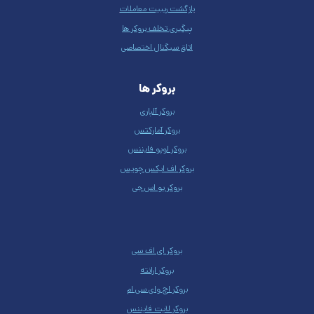
بازگشت ریبیت معاملات
پیگیری تخلف بروکر ها
اتاق سیگنال اختصاصی
بروکر ها
بروکر آلپاری
بروکر آمارکتس
بروکر اوپو فایننس
بروکر اف ایکس چویس
بروکر یو اس جی
بروکر ای اف سی
بروکر ارانته
بروکر اچ وای سی ام
بروکر لایت فایننس