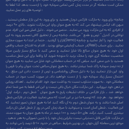
ممکن است معامله گر در مدت زمان کمی تمامی سرمایه خود را ازدست بدهد لذا لطفا به
توصیه های زیر عمل نمایید :
چنانچه برای ورود به مارکت فارکس دودِل هستید و برای ورود به این بازار مطمئن نیستید ,
میهن اف ایکس پیشنهاد می کند که به هیچ عنوان وارد این مارکت نشوید , بالای ۹۰ درصد
از افرادی که به این مارکت ورود می نمایند , متضرر می شوند . دلیل اصلی ضرر این افراد عدم
توانایی در کنترل ” ترس و طمع ” می باشد, چنانچه پس از تحقیق کافی تصمیم ورود به این
بازار را گرفتید , حتما در ابتدا به صورت مجازی(Demo) فعالیت خود را آغاز نمایید و چنانچه
در حساب آزمایشی موفق بودید , اقدام به افتتاح حساب واقعی(Real) نمایید , برای حساب
اول خود به هیچ عنوان مبالغ بالا شارژ ننمایید و سعی کنید با مبالغ بسیار پایین صرفا
شخصیت معامله گری خود را محک بزنید تا متوجه شوید آیا واقعا برای این شغل مناسب
هستید یا خیر, سعی کنید مبلغی که در حساب معاملاتی خود شارژ می نمایید به هیچ عنوان
از ده درصدِ سرمایه راکد شما بیشتر نباشد , به هیچ عنوان مبالغی تحت عنوان وام یا قرض را
وارد این بازار ننمایید زیرا به دلیل مسائل روانشناسی و ترس از دست دادن این مبلغ , به
احتمال بسیار زیاد سرمایه خود را از دست خواهید داد, در صورت کسب سود در حساب
معاملاتی خود , به صورت متناوب نسبت به برداشت سود خود اقدام نمایید , اهداف رویایی
در ذهن خود نپرورانید . این مارکت مکان خیال بافی نیست و این امر قطعا به ضرر شما تمام
خواهد شد ., بازار فارکس بر خلاف تبلیغات رایج به هیچ عنوان ” شغل دوم , درآمد اول”
نخواهد بود . هر چند که توصیه ما نیز بر این است که سعی نمایید فعالیت در فارکس شغل
اصلی شما نباشد و به عنوان شغل دوم به آن نگاه کنید اما به هیچ عنوان تصور ننمایید که
این فعالیت , شغلی آسان است و میتوانید با صرف زمان کمی در روز از شغل اصلی تان درآمد
بیشتری کسب کنید, درآمد های ۵۰ درصد و ۱۰۰ درصد در ماه به هیچ عنوان به صورت ممتد
در مارکت فارکس قابل دستیابی نیست بنابراین زمان خود را با چنین تصوراتی به هدر ندهید .
موفق ترین معامله گران جهان , در بهترین شرایط , مبالغی در حدود ۱۰-۵ درصد را می توانند به
صورت ماهیانه و ممتد کسب نمایند