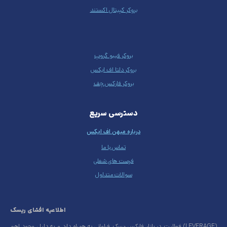
بروکر کپیتال اکستند
بروکر فیبو گروپ
بروکر دلتا اف ایکس
بروکر فارکس چف
دسترسی سریع
درباره میهن اف ایکس
تماس با ما
فرصت های شغلی
سوالات متداول
اطلاعیه افشای ریسک
فعالیت در بازار فارکس ریسک فراوانی به همراه دارد و به دلیل وجود اهرم (LEVERAGE)