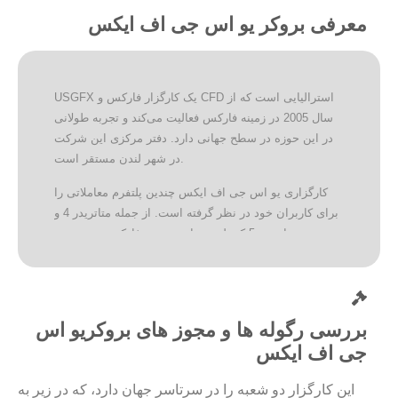
معرفی بروکر یو اس جی اف ایکس
USGFX یک کارگزار فارکس و CFD استرالیایی است که از
سال 2005 در زمینه فارکس فعالیت می‌کند و تجربه طولانی
در این حوزه در سطح جهانی دارد. دفتر مرکزی این شرکت
در شهر لندن مستقر است.
کارگزاری یو اس جی اف ایکس چندین پلتفرم معاملاتی را
برای کاربران خود در نظر گرفته است. از جمله متاتریدر 4 و
متاتریدر 5 که پلتفرم‌های محبوب فارکس هستند، در
نسخه‌های دسکتاپ و موبایل در این بروکر قابل استفاده
هستند.
کارگزار یو اس جی اف ایکس قبلا تحت نظر کمیسیون
بررسی رگوله ها و مجوز های بروکریو اس
بورس و اوراق بهادار استرالیا و خدمات مالی این کشور بوده
است. در حال حاضر این شرکت دارای دو مجوز برای انجام
جی اف ایکس
فعالیت است که در ادامه به آن‌ها پرداخته خواهیم شد.
این کارگزار دو شعبه را در سرتاسر جهان دارد، که در زیر به