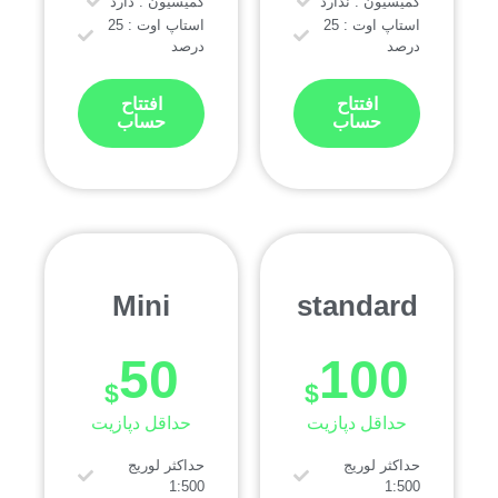
کمیسیون : ندارد
کمیسیون : دارد
استاپ اوت : 25
استاپ اوت : 25
درصد
درصد
افتتاح
افتتاح
حساب
حساب
Mini
standard
50
100
$
$
حداقل دپازیت
حداقل دپازیت
حداکثر لوریج
حداکثر لوریج
1:500
1:500