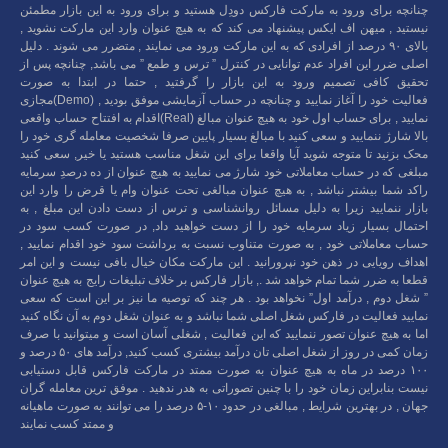
چنانچه برای ورود به مارکت فارکس دودِل هستید و برای ورود به این بازار مطمئن
نیستید , میهن اف ایکس پیشنهاد می کند که به هیچ عنوان وارد این مارکت نشوید ,
بالای ۹۰ درصد از افرادی که به این مارکت ورود می نمایند , متضرر می شوند . دلیل
اصلی ضرر این افراد عدم توانایی در کنترل ” ترس و طمع ” می باشد, چنانچه پس از
تحقیق کافی تصمیم ورود به این بازار را گرفتید , حتما در ابتدا به صورت
مجازی(Demo) فعالیت خود را آغاز نمایید و چنانچه در حساب آزمایشی موفق بودید ,
اقدام به افتتاح حساب واقعی(Real) نمایید , برای حساب اول خود به هیچ عنوان مبالغ
بالا شارژ ننمایید و سعی کنید با مبالغ بسیار پایین صرفا شخصیت معامله گری خود را
محک بزنید تا متوجه شوید آیا واقعا برای این شغل مناسب هستید یا خیر, سعی کنید
مبلغی که در حساب معاملاتی خود شارژ می نمایید به هیچ عنوان از ده درصدِ سرمایه
راکد شما بیشتر نباشد , به هیچ عنوان مبالغی تحت عنوان وام یا قرض را وارد این
بازار ننمایید زیرا به دلیل مسائل روانشناسی و ترس از دست دادن این مبلغ , به
احتمال بسیار زیاد سرمایه خود را از دست خواهید داد, در صورت کسب سود در
حساب معاملاتی خود , به صورت متناوب نسبت به برداشت سود خود اقدام نمایید ,
اهداف رویایی در ذهن خود نپرورانید . این مارکت مکان خیال بافی نیست و این امر
قطعا به ضرر شما تمام خواهد شد ., بازار فارکس بر خلاف تبلیغات رایج به هیچ عنوان
” شغل دوم , درآمد اول” نخواهد بود . هر چند که توصیه ما نیز بر این است که سعی
نمایید فعالیت در فارکس شغل اصلی شما نباشد و به عنوان شغل دوم به آن نگاه کنید
اما به هیچ عنوان تصور ننمایید که این فعالیت , شغلی آسان است و میتوانید با صرف
زمان کمی در روز از شغل اصلی تان درآمد بیشتری کسب کنید, درآمد های ۵۰ درصد و
۱۰۰ درصد در ماه به هیچ عنوان به صورت ممتد در مارکت فارکس قابل دستیابی
نیست بنابراین زمان خود را با چنین تصوراتی به هدر ندهید . موفق ترین معامله گران
جهان , در بهترین شرایط , مبالغی در حدود ۱۰-۵ درصد را می توانند به صورت ماهیانه
و ممتد کسب نمایند