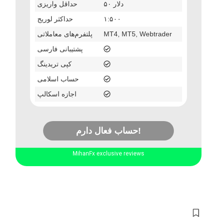
۵۰ دلار
حداقل واریزی
۱:۵۰۰
حداکثر لوریج
MT4, MT5, Webtrader
پلتفرم‌های معاملاتی
پشتیبانی فارسی
کپی تریدینگ
حساب اسلامی
اجازه اسکالپ
حساب فعال دارم!
MihanFx exclusive reviews