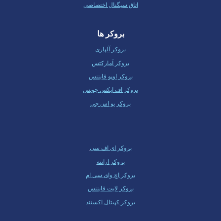
اتاق سیگنال اختصاصی
برای اجرای سفارشات است که در این حساب از فناوری
ECN استفاده می‌شود.
بروکر ها
بروکر آلپاری
بروکر آمارکتس
بروکر اوپو فایننس
بروکر اف ایکس چویس
بروکر یو اس جی
بروکر ای اف سی
بروکر ارانته
بروکر اچ وای سی ام
بروکر لایت فایننس
بروکر کپیتال اکستند